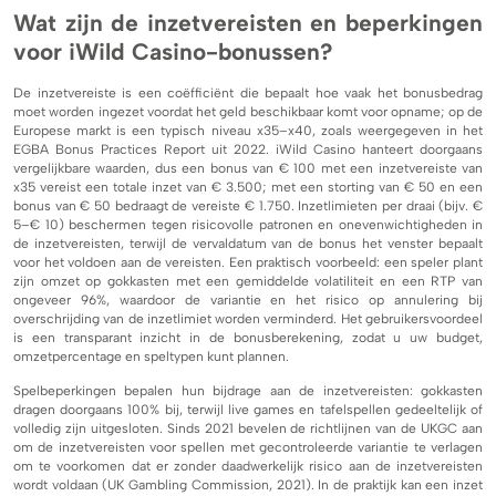
Wat zijn de inzetvereisten en beperkingen
voor iWild Casino-bonussen?
De inzetvereiste is een coëfficiënt die bepaalt hoe vaak het bonusbedrag
moet worden ingezet voordat het geld beschikbaar komt voor opname; op de
Europese markt is een typisch niveau x35–x40, zoals weergegeven in het
EGBA Bonus Practices Report uit 2022. iWild Casino hanteert doorgaans
vergelijkbare waarden, dus een bonus van € 100 met een inzetvereiste van
x35 vereist een totale inzet van € 3.500; met een storting van € 50 en een
bonus van € 50 bedraagt ​​de vereiste € 1.750. Inzetlimieten per draai (bijv. €
5–€ 10) beschermen tegen risicovolle patronen en onevenwichtigheden in
de inzetvereisten, terwijl de vervaldatum van de bonus het venster bepaalt
voor het voldoen aan de vereisten. Een praktisch voorbeeld: een speler plant
zijn omzet op gokkasten met een gemiddelde volatiliteit en een RTP van
ongeveer 96%, waardoor de variantie en het risico op annulering bij
overschrijding van de inzetlimiet worden verminderd. Het gebruikersvoordeel
is een transparant inzicht in de bonusberekening, zodat u uw budget,
omzetpercentage en speltypen kunt plannen.
Spelbeperkingen bepalen hun bijdrage aan de inzetvereisten: gokkasten
dragen doorgaans 100% bij, terwijl live games en tafelspellen gedeeltelijk of
volledig zijn uitgesloten. Sinds 2021 bevelen de richtlijnen van de UKGC aan
om de inzetvereisten voor spellen met gecontroleerde variantie te verlagen
om te voorkomen dat er zonder daadwerkelijk risico aan de inzetvereisten
wordt voldaan (UK Gambling Commission, 2021). In de praktijk kan een inzet