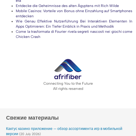
età
Entdecke die Geheimnisse des alten Ägyptens mit Rich Wilde
Mobile Casinos: Vorteile von Bonus ohne Einzahlung auf Smartphones
entdecken
Wie Genau Effektive Nutzerführung Bei Interaktiven Elementen In
Apps Optimieren: Ein Tiefer Einblick in Praxis und Methodik
Come la trasformata di Fourier rivela segreti nascosti nei giochi come
Chicken Crash
Connecting You to the Future
All rights reserved
Свежие материалы
Кактус казино приложение — обзор ассортимента игр в мобильной
версии
(20 July 2026)