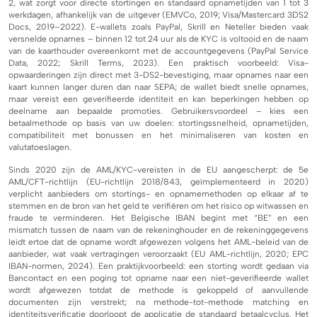
2, wat zorgt voor directe stortingen en standaard opnametijden van 1 tot 3
werkdagen, afhankelijk van de uitgever (EMVCo, 2019; Visa/Mastercard 3DS2
Docs, 2019–2022). E-wallets zoals PayPal, Skrill en Neteller bieden vaak
versnelde opnames – binnen 12 tot 24 uur als de KYC is voltooid en de naam
van de kaarthouder overeenkomt met de accountgegevens (PayPal Service
Data, 2022; Skrill Terms, 2023). Een praktisch voorbeeld: Visa-
opwaarderingen zijn direct met 3-DS2-bevestiging, maar opnames naar een
kaart kunnen langer duren dan naar SEPA; de wallet biedt snelle opnames,
maar vereist een geverifieerde identiteit en kan beperkingen hebben op
deelname aan bepaalde promoties. Gebruikersvoordeel – kies een
betaalmethode op basis van uw doelen: stortingssnelheid, opnametijden,
compatibiliteit met bonussen en het minimaliseren van kosten en
valutatoeslagen.
Sinds 2020 zijn de AML/KYC-vereisten in de EU aangescherpt: de 5e
AML/CFT-richtlijn (EU-richtlijn 2018/843, geïmplementeerd in 2020)
verplicht aanbieders om stortings- en opnamemethoden op elkaar af te
stemmen en de bron van het geld te verifiëren om het risico op witwassen en
fraude te verminderen. Het Belgische IBAN begint met “BE” en een
mismatch tussen de naam van de rekeninghouder en de rekeninggegevens
leidt ertoe dat de opname wordt afgewezen volgens het AML-beleid van de
aanbieder, wat vaak vertragingen veroorzaakt (EU AML-richtlijn, 2020; EPC
IBAN-normen, 2024). Een praktijkvoorbeeld: een storting wordt gedaan via
Bancontact en een poging tot opname naar een niet-geverifieerde wallet
wordt afgewezen totdat de methode is gekoppeld of aanvullende
documenten zijn verstrekt; na methode-tot-methode matching en
identiteitsverificatie doorloopt de applicatie de standaard betaalcyclus. Het