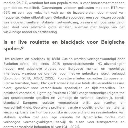
rond de 96,21%, waardoor het een populaire tool is voor bonusomzet met een
gemiddelde volatiliteit. Daarentegen voldoen gokkasten met een RTP van
95% en een lage volatiliteit vaak aan de inzetvereisten door middel van
frequente, kleine uitbetalingen. Gebruikersvoordeel: een spel kiezen op basis
van je doelen: snelle en stabiele inzetvoortgang, plezier met hoge variantie of
een doel voor zeldzame grote winsten, allemaal met begrip van het
wiskundige model en certificering.
Is er live roulette en blackjack voor Belgische
spelers?
Live roulette en blackjack bij iWild Casino worden vertegenwoordigd door
Evolution-tafels, die sinds 2018 gestandaardiseerde HD-uitzendingen
hebben met adaptieve bitrates voor Europese markten en meertalige
interfaces, waardoor de drempel voor nieuwe gebruikers wordt verlaagd
(Evolution, 2018; UKGC, 2022). Roulettevarianten omvatten Europese en
Franse formaten, terwijl blackjack zowel klassieke tafels als versnelde sessies
biedt, geschikt voor verschillende speelstijlen en tijdsintervallen. Een
praktisch voorbeeld: Lightning Roulette (2018) voegt vermenigvuldigers toe
aan geselecteerde getallen en verhoogt de variantie aanzienlijk, terwijl
standaard Europees roulette voorspelbaar blijft qua inzetten en
waarschijnlijkheid. Gebruikers profiteren van de mogelijkheid om een ​​tafel te
kiezen op basis van hun persoonlijke risicobereidheid en sessiedoelen: van
stabiele spellen met een lage variantie tot dynamische rondes met
verhoogde vermenigvuldigers, terwijl de eisen voor transparantie en
controleerbaarheid behouden blijven (GLI, 2021).