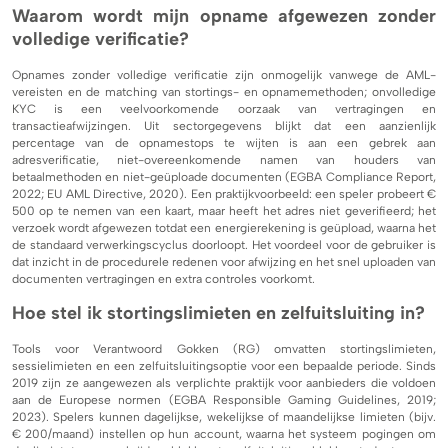
Waarom wordt mijn opname afgewezen zonder
volledige verificatie?
Opnames zonder volledige verificatie zijn onmogelijk vanwege de AML-
vereisten en de matching van stortings- en opnamemethoden; onvolledige
KYC is een veelvoorkomende oorzaak van vertragingen en
transactieafwijzingen. Uit sectorgegevens blijkt dat een aanzienlijk
percentage van de opnamestops te wijten is aan een gebrek aan
adresverificatie, niet-overeenkomende namen van houders van
betaalmethoden en niet-geüploade documenten (EGBA Compliance Report,
2022; EU AML Directive, 2020). Een praktijkvoorbeeld: een speler probeert €
500 op te nemen van een kaart, maar heeft het adres niet geverifieerd; het
verzoek wordt afgewezen totdat een energierekening is geüpload, waarna het
de standaard verwerkingscyclus doorloopt. Het voordeel voor de gebruiker is
dat inzicht in de procedurele redenen voor afwijzing en het snel uploaden van
documenten vertragingen en extra controles voorkomt.
Hoe stel ik stortingslimieten en zelfuitsluiting in?
Tools voor Verantwoord Gokken (RG) omvatten stortingslimieten,
sessielimieten en een zelfuitsluitingsoptie voor een bepaalde periode. Sinds
2019 zijn ze aangewezen als verplichte praktijk voor aanbieders die voldoen
aan de Europese normen (EGBA Responsible Gaming Guidelines, 2019;
2023). Spelers kunnen dagelijkse, wekelijkse of maandelijkse limieten (bijv.
€ 200/maand) instellen op hun account, waarna het systeem pogingen om