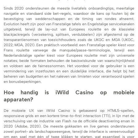
Sinds 2020 ondersteunen de meeste livetafels onboardingtips, meertalige
navigatie en standaard side bet-regels, waardoor de kans op fouten bij de
bevestiging van weddenschappen en de timing van rondes afneemt.
Evolution heeft zijn pool van Franstalige tafels en Engelstalige servicekanalen
uitgebreid, terwijl de lay-out van Europees roulette en de klassieke
blackjackregels (verzekering, splitsen, verdubbelen) zijn afgestemd op de
transparantienormen van toezichthouders zoals de UKGC en MGA (UKGC,
2022; MGA, 2021). Een praktisch voorbeeld: een Franstalige speler kiest voor
Frans roulette vanwege de manquée/passe-terminologie, terwijl een
Nederlandstalige speler kiest voor Europees roulette met zijn universele
notaties; beide formaten behouden de basiswiskunde van waarschijnlijkheid
en voldoen aan de fairnessnormen. Het voordeel voor de gebruiker is een
vermindering van inzetfouten en een duidelijke interface, die helpt bij het
beheren van budgetten en het naleven van limieten voor verantwoord spelen
en bonusbeperkingen.
Hoe handig is iWild Casino op mobiele
apparaten?
De mobiele UX van iWild Casino is gebaseerd op HTML5-spellen,
responsieve grids en een kortere time-to-first interaction (TTI), in lijn met de
verschuiving van de industrie van Flash na de officiële deactivering ervan in
2020 (Adobe, 2020). De meeste gokkasten en live games ondersteunen
zowel portret- als landschapsweergave, terwijl de interface is vereenvoudigd
om een ​​spel met één of twee klikken te starten, wat essentieel is voor