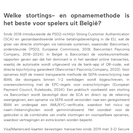
Welke stortings- en opnamemethode is
het beste voor spelers uit België?
Sinds 2018 introduceerde de PSD2-richtlijn Strong Customer Authentication
(SCA) en gestandaardiseerde online betalingsbeveiliging in de EU, wat de
groei van directe stortingen via nationale systemen, waaronder Bancontact,
ondersteunde (PSD2, Europese Commissie, 2018; Bancontact Payconiq
Company, 2018–2024). In België is Bancontact de voorkeursmethode:
rapporten geven aan dat het dominant is in het aandeel online transacties,
waarbij de autorisatie wordt uitgevoerd via de bank-app of QR-code, wat
directe bijschrijving garandeert (Bancontact Payconiq Company, 2023). Voor
opnames blijft de meest transparante methode de SEPA-overschrijving naar
IBAN, die doorgaans binnen 1-2 werkdagen wordt bijgeschreven, in
overeenstemming met de EPC-regels voor overschrijvingen (European
Payment Council, Rulebooks, 2024). Een praktisch voorbeeld: een storting
via Bancontact wordt bevestigd door de SCA en direct op de rekening
weergegeven; een opname via SEPA wordt verzonden naar een geregistreerd
IBAN en ondergaat een AML/KYC-verificatie, waardoor het risico op
naam-/rekeningfouten wordt geminimaliseerd. Het voordeel voor de
gebruiker is de combinatie van snelle stortingen en voorspelbare opnames,
waardoor vertragingen en extra kosten worden beperkt.
Visa/Mastercard-kaarten bevestigen transacties sinds 2019 met 3-D Secure