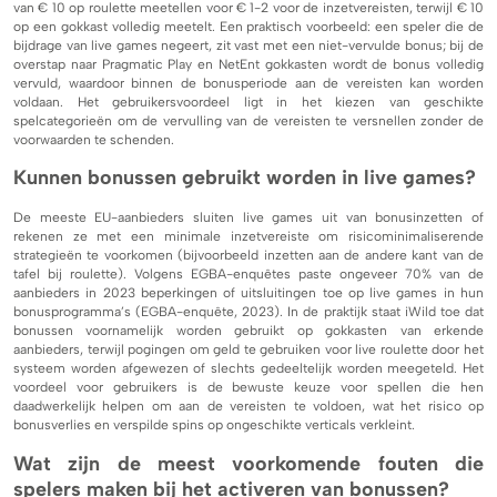
van € 10 op roulette meetellen voor € 1-2 voor de inzetvereisten, terwijl € 10
op een gokkast volledig meetelt. Een praktisch voorbeeld: een speler die de
bijdrage van live games negeert, zit vast met een niet-vervulde bonus; bij de
overstap naar Pragmatic Play en NetEnt gokkasten wordt de bonus volledig
vervuld, waardoor binnen de bonusperiode aan de vereisten kan worden
voldaan. Het gebruikersvoordeel ligt in het kiezen van geschikte
spelcategorieën om de vervulling van de vereisten te versnellen zonder de
voorwaarden te schenden.
Kunnen bonussen gebruikt worden in live games?
De meeste EU-aanbieders sluiten live games uit van bonusinzetten of
rekenen ze met een minimale inzetvereiste om risicominimaliserende
strategieën te voorkomen (bijvoorbeeld inzetten aan de andere kant van de
tafel bij roulette). Volgens EGBA-enquêtes paste ongeveer 70% van de
aanbieders in 2023 beperkingen of uitsluitingen toe op live games in hun
bonusprogramma’s (EGBA-enquête, 2023). In de praktijk staat iWild toe dat
bonussen voornamelijk worden gebruikt op gokkasten van erkende
aanbieders, terwijl pogingen om geld te gebruiken voor live roulette door het
systeem worden afgewezen of slechts gedeeltelijk worden meegeteld. Het
voordeel voor gebruikers is de bewuste keuze voor spellen die hen
daadwerkelijk helpen om aan de vereisten te voldoen, wat het risico op
bonusverlies en verspilde spins op ongeschikte verticals verkleint.
Wat zijn de meest voorkomende fouten die
spelers maken bij het activeren van bonussen?