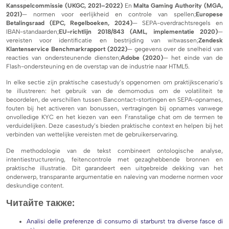
Kansspelcommissie (UKGC, 2021–2022)
En
Malta Gaming Authority (MGA,
2021)
— normen voor eerlijkheid en controle van spellen;
Europese
Betalingsraad (EPC, Regelboeken, 2024)
— SEPA-overdrachtsregels en
IBAN-standaarden;
EU-richtlijn 2018/843 (AML, implementatie 2020)
—
vereisten voor identificatie en bestrijding van witwassen;
Zendesk
Klantenservice Benchmarkrapport (2022)
— gegevens over de snelheid van
reacties van ondersteunende diensten;
Adobe (2020)
— het einde van de
Flash-ondersteuning en de overstap van de industrie naar HTML5.
In elke sectie zijn praktische casestudy’s opgenomen om praktijkscenario’s
te illustreren: het gebruik van de demomodus om de volatiliteit te
beoordelen, de verschillen tussen Bancontact-stortingen en SEPA-opnames,
fouten bij het activeren van bonussen, vertragingen bij opnames vanwege
onvolledige KYC en het kiezen van een Franstalige chat om de termen te
verduidelijken. Deze casestudy’s bieden praktische context en helpen bij het
verbinden van wettelijke vereisten met de gebruikerservaring.
De methodologie van de tekst combineert ontologische analyse,
intentiestructurering, feitencontrole met gezaghebbende bronnen en
praktische illustratie. Dit garandeert een uitgebreide dekking van het
onderwerp, transparante argumentatie en naleving van moderne normen voor
deskundige content.
Читайте также:
Analisi delle preferenze di consumo di starburst tra diverse fasce di