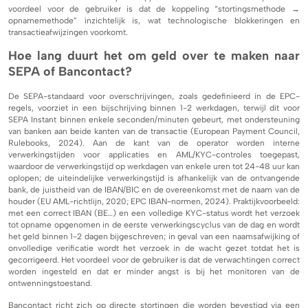
voordeel voor de gebruiker is dat de koppeling “stortingsmethode →
opnamemethode” inzichtelijk is, wat technologische blokkeringen en
transactieafwijzingen voorkomt.
Hoe lang duurt het om geld over te maken naar
SEPA of Bancontact?
De SEPA-standaard voor overschrijvingen, zoals gedefinieerd in de EPC-
regels, voorziet in een bijschrijving binnen 1-2 werkdagen, terwijl dit voor
SEPA Instant binnen enkele seconden/minuten gebeurt, met ondersteuning
van banken aan beide kanten van de transactie (European Payment Council,
Rulebooks, 2024). Aan de kant van de operator worden interne
verwerkingstijden voor applicaties en AML/KYC-controles toegepast,
waardoor de verwerkingstijd op werkdagen van enkele uren tot 24-48 uur kan
oplopen; de uiteindelijke verwerkingstijd is afhankelijk van de ontvangende
bank, de juistheid van de IBAN/BIC en de overeenkomst met de naam van de
houder (EU AML-richtlijn, 2020; EPC IBAN-normen, 2024). Praktijkvoorbeeld:
met een correct IBAN (BE…) en een volledige KYC-status wordt het verzoek
tot opname opgenomen in de eerste verwerkingscyclus van de dag en wordt
het geld binnen 1-2 dagen bijgeschreven; in geval van een naamsafwijking of
onvolledige verificatie wordt het verzoek in de wacht gezet totdat het is
gecorrigeerd. Het voordeel voor de gebruiker is dat de verwachtingen correct
worden ingesteld en dat er minder angst is bij het monitoren van de
ontwenningstoestand.
Bancontact richt zich op directe stortingen die worden bevestigd via een