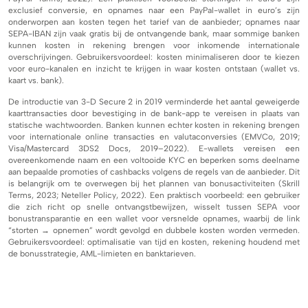
exclusief conversie, en opnames naar een PayPal-wallet in euro’s zijn
onderworpen aan kosten tegen het tarief van de aanbieder; opnames naar
SEPA-IBAN zijn vaak gratis bij de ontvangende bank, maar sommige banken
kunnen kosten in rekening brengen voor inkomende internationale
overschrijvingen. Gebruikersvoordeel: kosten minimaliseren door te kiezen
voor euro-kanalen en inzicht te krijgen in waar kosten ontstaan ​​(wallet vs.
kaart vs. bank).
De introductie van 3-D Secure 2 in 2019 verminderde het aantal geweigerde
kaarttransacties door bevestiging in de bank-app te vereisen in plaats van
statische wachtwoorden. Banken kunnen echter kosten in rekening brengen
voor internationale online transacties en valutaconversies (EMVCo, 2019;
Visa/Mastercard 3DS2 Docs, 2019–2022). E-wallets vereisen een
overeenkomende naam en een voltooide KYC en beperken soms deelname
aan bepaalde promoties of cashbacks volgens de regels van de aanbieder. Dit
is belangrijk om te overwegen bij het plannen van bonusactiviteiten (Skrill
Terms, 2023; Neteller Policy, 2022). Een praktisch voorbeeld: een gebruiker
die zich richt op snelle ontvangstbewijzen, wisselt tussen SEPA voor
bonustransparantie en een wallet voor versnelde opnames, waarbij de link
“storten → opnemen” wordt gevolgd en dubbele kosten worden vermeden.
Gebruikersvoordeel: optimalisatie van tijd en kosten, rekening houdend met
de bonusstrategie, AML-limieten en banktarieven.