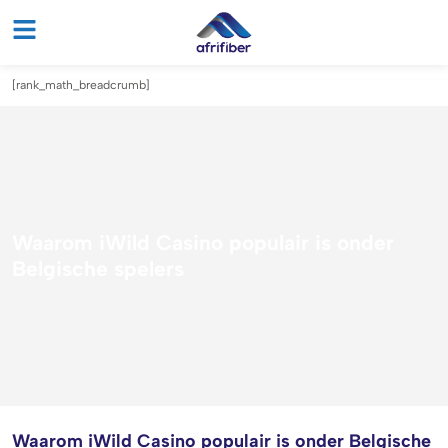
[rank_math_breadcrumb]
Waarom iWild Casino populair is onder
Belgische spelers
Waarom iWild Casino populair is onder Belgische