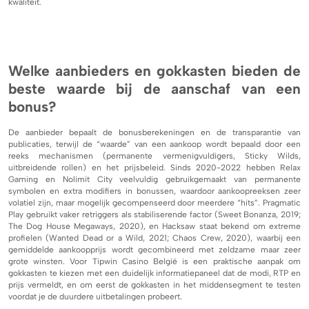
kwaliteit.
Welke aanbieders en gokkasten bieden de
beste waarde bij de aanschaf van een
bonus?
De aanbieder bepaalt de bonusberekeningen en de transparantie van
publicaties, terwijl de “waarde” van een aankoop wordt bepaald door een
reeks mechanismen (permanente vermenigvuldigers, Sticky Wilds,
uitbreidende rollen) en het prijsbeleid. Sinds 2020-2022 hebben Relax
Gaming en Nolimit City veelvuldig gebruikgemaakt van permanente
symbolen en extra modifiers in bonussen, waardoor aankoopreeksen zeer
volatiel zijn, maar mogelijk gecompenseerd door meerdere “hits”. Pragmatic
Play gebruikt vaker retriggers als stabiliserende factor (Sweet Bonanza, 2019;
The Dog House Megaways, 2020), en Hacksaw staat bekend om extreme
profielen (Wanted Dead or a Wild, 2021; Chaos Crew, 2020), waarbij een
gemiddelde aankoopprijs wordt gecombineerd met zeldzame maar zeer
grote winsten. Voor Tipwin Casino België is een praktische aanpak om
gokkasten te kiezen met een duidelijk informatiepaneel dat de modi, RTP en
prijs vermeldt, en om eerst de gokkasten in het middensegment te testen
voordat je de duurdere uitbetalingen probeert.