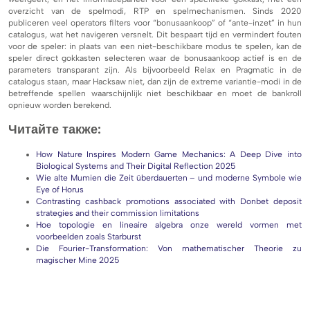
overzicht van de spelmodi, RTP en spelmechanismen. Sinds 2020
publiceren veel operators filters voor “bonusaankoop” of “ante-inzet” in hun
catalogus, wat het navigeren versnelt. Dit bespaart tijd en vermindert fouten
voor de speler: in plaats van een niet-beschikbare modus te spelen, kan de
speler direct gokkasten selecteren waar de bonusaankoop actief is en de
parameters transparant zijn. Als bijvoorbeeld Relax en Pragmatic in de
catalogus staan, maar Hacksaw niet, dan zijn de extreme variantie-modi in de
betreffende spellen waarschijnlijk niet beschikbaar en moet de bankroll
opnieuw worden berekend.
Читайте также:
How Nature Inspires Modern Game Mechanics: A Deep Dive into
Biological Systems and Their Digital Reflection 2025
Wie alte Mumien die Zeit überdauerten – und moderne Symbole wie
Eye of Horus
Contrasting cashback promotions associated with Donbet deposit
strategies and their commission limitations
Hoe topologie en lineaire algebra onze wereld vormen met
voorbeelden zoals Starburst
Die Fourier-Transformation: Von mathematischer Theorie zu
magischer Mine 2025