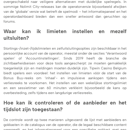
overgeschakeld naar veiligere alternatieven met duidelijke spelregels. In
sommige Nolimit City-releases kan de operatorversie bijvoorbeeld afwijken
van de ‘globale’ versie wat betreft de spelmodi – het informatiepaneel en het
operatordashboard bieden dan een sneller antwoord dan geruchten op
forums.
Waar kan ik limieten instellen en mezelf
uitsluiten?
Stortings-/inzet-/tijdslimieten en zelfuitsluitingsopties zijn beschikbaar in het
persoonlijke account van de operator, meestal onder de secties ‘Verantwoord
spelen’ of ‘Accountinstellingen’. Sinds 2019 heeft de branche de
zichtbaarheidseisen voor deze tools aangescherpt: ze moeten gemakkelijk
toegankelijk zijn en meldingen moeten duidelijk zijn. Tipwin Casino Belgium
biedt spelers een voordeel: het instellen van limieten vóór de start van de
Bonus Buy-reeks om ‘inhaal’- en impulsieve aankopen tijdens een
verliesreeks te voorkomen. Het instellen van een wekelijkse stortingslimiet
en een sessietimer van 60 minuten verkleint bijvoorbeeld de kans op
overbesteding, zelfs tijdens een langdurige verliesreeks.
Hoe kan ik controleren of de aanbieder en het
tijdslot zijn toegestaan?
De controle wordt op twee manieren uitgevoerd: de lijst met aanbieders en
gokkasten in de catalogus van de operator, die de legaal beschikbare content
weergeeft, en het informatiepaneel voor een specifieke gokkast, met een