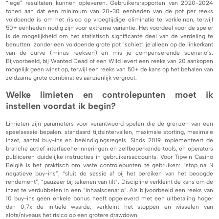
“lege” resultaten kunnen opleveren. Gebruikersrapporten van 2020-2024
tonen aan dat een minimum van 20-30 eenheden van de pot per reeks
voldoende is om het risico op vroegtijdige eliminatie te verkleinen, terwijl
50+ eenheden nodig zijn voor extreme variantie. Het voordeel voor de speler
is de mogelijkheid om het statistisch significante deel van de verdeling te
benutten: zonder een voldoende grote pot “schiet” je alleen op de linkerkant
van de curve (minus reeksen) en mis je compenserende scenario’s.
Bijvoorbeeld, bij Wanted Dead of een Wild levert een reeks van 20 aankopen
mogelijk geen winst op, terwijl een reeks van 50+ de kans op het behalen van
zeldzame grote combinaties aanzienlijk vergroot.
Welke limieten en controlepunten moet ik
instellen voordat ik begin?
Limieten zijn parameters voor verantwoord spelen die de grenzen van een
speelsessie bepalen: standaard tijdsintervallen, maximale storting, maximale
inzet, aantal buy-ins en beëindigingsregels. Sinds 2019 implementeert de
branche actief interfaceherinneringen en zelfbeperkende tools, en operators
publiceren duidelijke instructies in gebruikersaccounts. Voor Tipwin Casino
België is het praktisch om vaste controlepunten te gebruiken: “stop na N
negatieve buy-ins”, “sluit de sessie af bij het bereiken van het beoogde
rendement”, “pauzeer bij tekenen van tilt”. Discipline verkleint de kans om de
inzet te verdubbelen in een “inhaalscenario”. Als bijvoorbeeld een reeks van
10 buy-ins geen enkele bonus heeft opgeleverd met een uitbetaling hoger
dan 0,7x de initiële waarde, verkleint het stoppen en wisselen van
slots/niveaus het risico op een grotere drawdown.