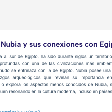
e Nubia y sus conexiones con Egi
 al sur de Egipto, ha sido durante siglos un territorio
 profundas con una de las civilizaciones más emblem
nudo se entrelaza con la de Egipto, Nubia posee una i
azgos arqueológicos que revelan su importancia en
culo explora los aspectos menos conocidos de Nubia, s
guen resonando en la cultura moderna, incluso en país
u papel en la antigüedad?