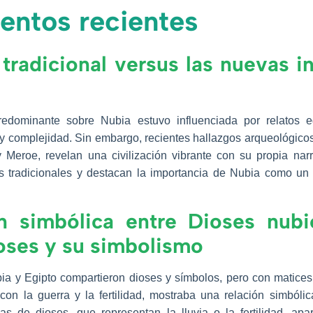
entos recientes
a tradicional versus las nuevas i
predominante sobre Nubia estuvo influenciada por relatos e
 complejidad. Sin embargo, recientes hallazgos arqueológic
Meroe, revelan una civilización vibrante con su propia narra
 tradicionales y destacan la importancia de Nubia como un ac
n simbólica entre Dioses nubi
oses y su simbolismo
ia y Egipto compartieron dioses y símbolos, pero con matices
on la guerra y la fertilidad, mostraba una relación simbóli
as de dioses, que representan la lluvia o la fertilidad, a