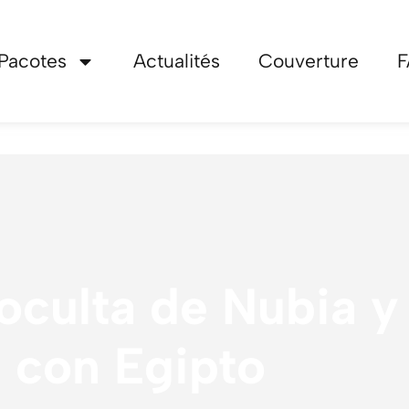
Pacotes
Actualités
Couverture
F
 oculta de Nubia y
 con Egipto