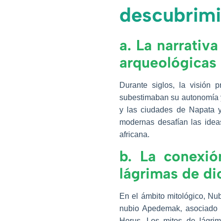
descubrimi
a. La narrativ
arqueológicas
Durante siglos, la visión 
subestimaban su autonomía y
y las ciudades de Napata y 
modernas desafían las ideas
africana.
b. La conexió
lágrimas de di
En el ámbito mitológico, Nub
nubio Apedemak, asociado c
Horus. Los mitos de lágrim